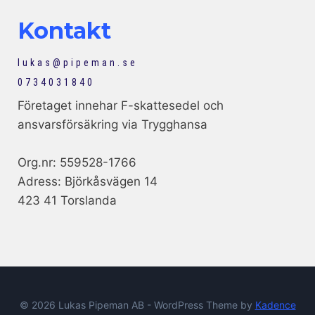
Kontakt
lukas@pipeman.se
0734031840
Företaget innehar F-skattesedel och
ansvarsförsäkring via Trygghansa
Org.nr: 559528-1766
Adress: Björkåsvägen 14
423 41 Torslanda
© 2026 Lukas Pipeman AB - WordPress Theme by
Kadence