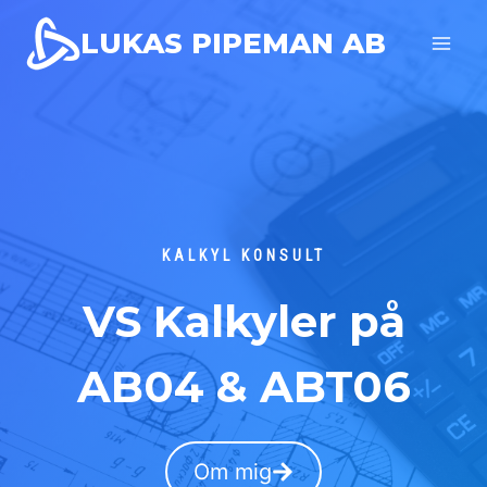
Skip
LUKAS PIPEMAN AB
to
content
KALKYL KONSULT
VS Kalkyler på
AB04 & ABT06
Om mig